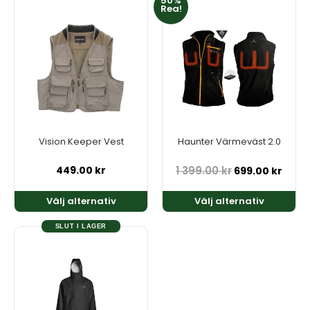
50%
Den
Den
Rea!
här
här
produkten
produkten
har
har
flera
flera
varianter.
varianter.
De
De
olika
olika
alternativen
alternativen
kan
kan
Vision Keeper Vest
Haunter Värmeväst 2.0
väljas
väljas
på
på
449.00
kr
1 399.00
kr
699.00
kr
produktsidan
produktsidan
Välj alternativ
Välj alternativ
SLUT I LAGER
Den
här
produkten
har
flera
varianter.