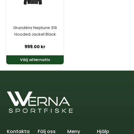
De
olika
alternativen
kan
Grundéns Neptune 319
väljas
Hooded Jacket Black
på
produktsidan
999.00
kr
Välj alternativ
Kontakta
Följ oss
Meny
Hjälp