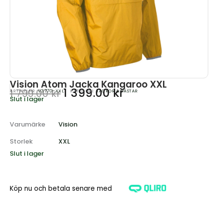
Vision Atom Jacka Kangaroo XXL
1 399.00
kr
1 799.00
kr
ARTIKELNR:
V3770-XXL
KATEGORI:
JACKOR & VÄSTAR
Slut i lager
Det
Det
ursprungliga
nuvarande
priset
priset
Varumärke
Vision
var:
är:
Storlek
XXL
1
1
Slut i lager
799.00 kr.
399.00 kr.
Köp nu och betala senare med