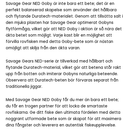
Savage Gear NED Goby är inte bara ett bete; det är en
perfekt balanserad skapelse som använder det hållbara
och flytande Duratech-materialet. Genom att tillsätta salt i
den mjuka plasten har Savage Gear optimerat Gobyns
flytförmåga, vilket gör att NED Goby i aktion är så nära det
äkta betet som möjligt. Varje kast blir en möjlighet att
förvilla rovfisken med detta Goby-bete som är nästan
omöjligt att skilja från den äkta varan.
Savage Gears NED-serie är tillverkad med hållbart och
flytande Duratech-material, vilket gör att betena står rakt
upp från botten och imiterar Gobyns naturliga beteende.
Observera att Duratech-beten bör förvaras separat från
traditionella jiggar.
Med Savage Gear NED Goby får du mer än bara ett bete;
du får en trogen partner för att locka de smartaste
rovfiskarna. Ge ditt fiske den ultimata fördelen med detta
noggrant utformade bete som är skapat för att maximera
dina fångster och leverera en autentisk fiskeupplevelse.