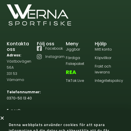
Kontakta
Följ oss
Meny
Hjälp
oss
Facebook
Jiggbar
Mitt konto
Adress:
Instagram
Färdiga
Köpvillkor
Västbovägen
Fiskepaket
Frakt och
56A
REA
leverans
331 53
Värnamo
TikTok Live
Integritetspolicy
Telefonnummer:
0370-50 13 40
E-post:
info@wernasportfiske.se
Denna webbplats använder cookies för att spara
information på din dator och säkerställa att du får