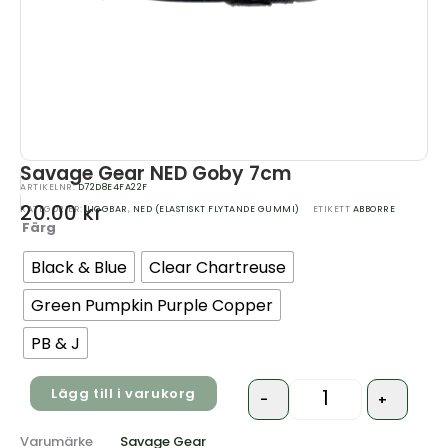
Savage Gear NED Goby 7cm
ARTIKELNR:
D72D8E4FA22F
20.00
kr
KATEGORIER:
JIGGBAR
,
NED (ELASTISKT FLYTANDE GUMMI)
ETIKETT
ABBORRE
Färg
Quantity
Black & Blue
Clear Chartreuse
Green Pumpkin Purple Copper
PB & J
Lägg till i varukorg
-
+
Varumärke
Savage Gear