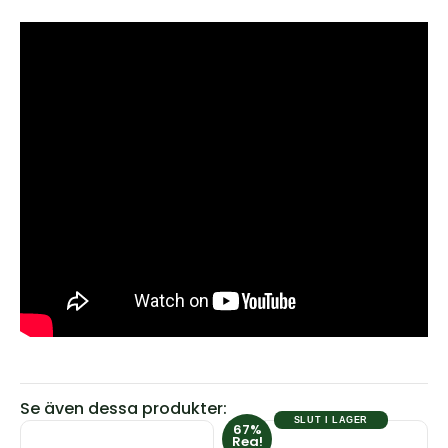
Se även dessa produkter:
SLUT I LAGER
67%
Den
Den
Rea!