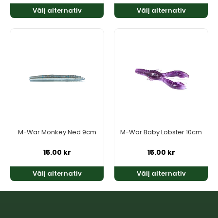
Välj alternativ
Välj alternativ
Den
Den
här
här
produkten
produkten
har
har
flera
flera
varianter.
varianter.
De
De
olika
olika
alternativen
alternativen
kan
kan
M-War Monkey Ned 9cm
M-War Baby Lobster 10cm
väljas
väljas
på
på
15.00
kr
15.00
kr
produktsidan
produktsidan
Välj alternativ
Välj alternativ