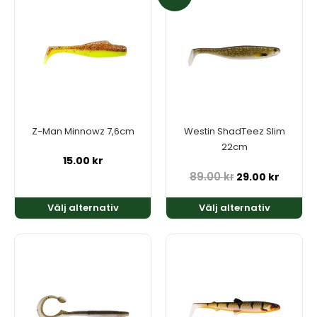
här
här
produkten
produkten
har
har
flera
flera
varianter.
varianter.
De
De
olika
olika
alternativen
alternativen
kan
kan
Z-Man Minnowz 7,6cm
Westin ShadTeez Slim
väljas
väljas
22cm
på
på
15.00
kr
produktsidan
produktsidan
89.00
kr
29.00
kr
Välj alternativ
Välj alternativ
Den
Den
här
här
produkten
produkten
har
har
flera
flera