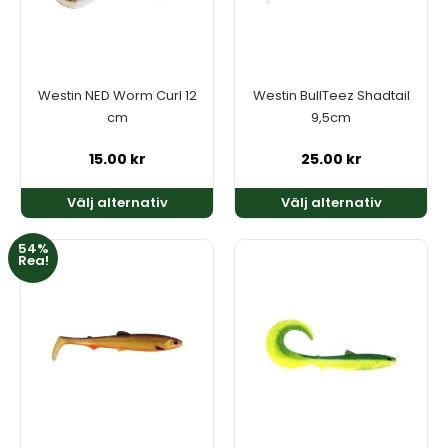
varianter.
varianter.
De
De
olika
olika
alternativen
alternativen
kan
kan
Westin NED Worm Curl 12
Westin BullTeez Shadtail
väljas
väljas
cm
9,5cm
på
på
produktsidan
produktsidan
15.00
kr
25.00
kr
Välj alternativ
Välj alternativ
54%
Den
Den
Rea!
här
här
produkten
produkten
har
har
flera
flera
varianter.
varianter.
De
De
olika
olika
alternativen
alternativen
kan
kan