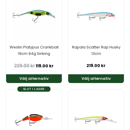
produkten
produkten
har
har
flera
flera
varianter.
varianter.
De
De
olika
olika
alternativen
alternativen
kan
kan
Westin Platypus Crankbait
Rapala Scatter Rap Husky
väljas
väljas
19cm 94g Sinking
13cm
på
på
produktsidan
produktsidan
229.00
kr
219.00
kr
119.00
kr
Välj alternativ
Välj alternativ
SLUT I LAGER
Den
här
produkten
har
flera
varianter.