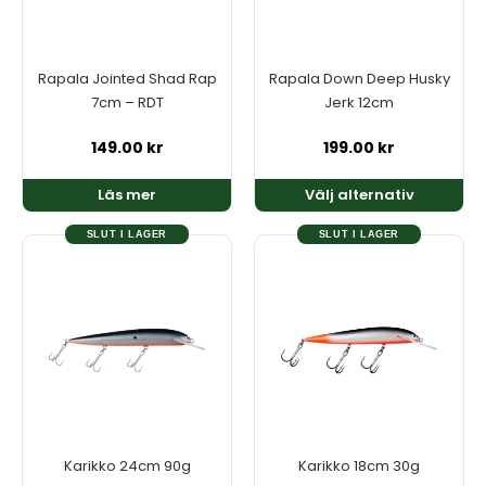
De
olika
alternativen
kan
Rapala Jointed Shad Rap
Rapala Down Deep Husky
väljas
7cm – RDT
Jerk 12cm
på
produktsidan
149.00
kr
199.00
kr
Läs mer
Välj alternativ
SLUT I LAGER
SLUT I LAGER
Den
Den
här
här
produkten
produkten
har
har
flera
flera
varianter.
varianter.
De
De
olika
olika
alternativen
alternativen
kan
kan
Karikko 24cm 90g
Karikko 18cm 30g
väljas
väljas