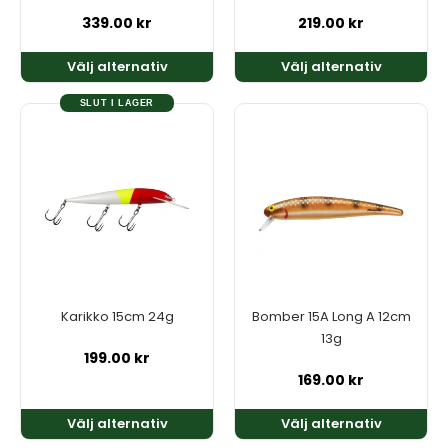
på
på
339.00
kr
219.00
kr
produktsidan
produktsidan
Välj alternativ
Välj alternativ
SLUT I LAGER
Den
Den
här
här
produkten
produkten
har
har
flera
flera
varianter.
varianter.
De
De
olika
olika
alternativen
alternativen
kan
kan
Karikko 15cm 24g
Bomber 15A Long A 12cm
väljas
väljas
13g
på
på
199.00
kr
produktsidan
produktsidan
169.00
kr
Välj alternativ
Välj alternativ