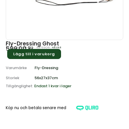
Fly-Dressing Ghost
599.00
kr
ARTIKELNR:
CH-107
KATEGORI:
HÅVAR
Lägg till i varukorg
Varumärke
Fly-Dressing
Storlek
56x27x37cm
Tillgänglighet:
Endast 1 kvar i lager
Köp nu och betala senare med