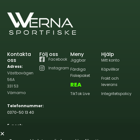
Kontakta
Följ oss
Meny
Hjälp
oss
Facebook
Jiggbar
Mitt konto
Adress:
Instagram
Färdiga
Köpvillkor
Västbovägen
Fiskepaket
Frakt och
56A
REA
leverans
331 53
Värnamo
TikTok Live
Integritetspolicy
Telefonnummer:
0370-50 13 40
E-post:
info@wernasportfiske.se