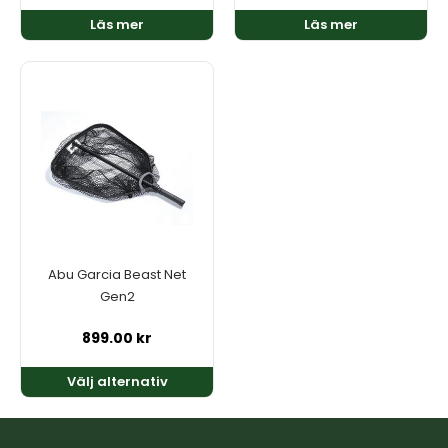
Läs mer
Läs mer
Den
här
produkten
har
flera
varianter.
De
olika
alternativen
kan
Abu Garcia Beast Net
väljas
Gen2
på
produktsidan
899.00
kr
Välj alternativ