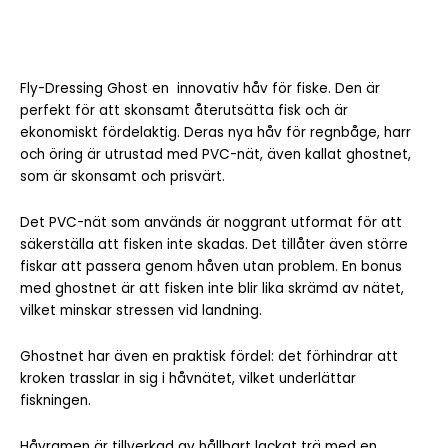
Fly-Dressing Ghost en innovativ håv för fiske. Den är
perfekt för att skonsamt återutsätta fisk och är
ekonomiskt fördelaktig. Deras nya håv för regnbåge, harr
och öring är utrustad med PVC-nät, även kallat ghostnet,
som är skonsamt och prisvärt.
Det PVC-nät som används är noggrant utformat för att
säkerställa att fisken inte skadas. Det tillåter även större
fiskar att passera genom håven utan problem. En bonus
med ghostnet är att fisken inte blir lika skrämd av nätet,
vilket minskar stressen vid landning.
Ghostnet har även en praktisk fördel: det förhindrar att
kroken trasslar in sig i håvnätet, vilket underlättar
fiskningen.
Håvramen är tillverkad av hållbart lackat trä med en