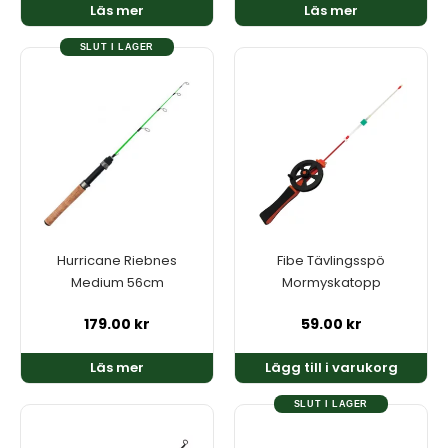
Läs mer
Läs mer
SLUT I LAGER
Hurricane Riebnes
Fibe Tävlingsspö
Medium 56cm
Mormyskatopp
179.00
kr
59.00
kr
Läs mer
Lägg till i varukorg
SLUT I LAGER