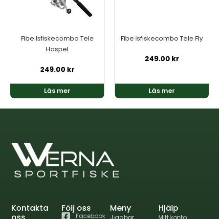
Fibe Isfiskecombo Tele
Fibe Isfiskecombo Tele Fly
Haspel
249.00
kr
249.00
kr
Läs mer
Läs mer
Kontakta
Följ oss
Meny
Hjälp
oss
Facebook
Jiggbar
Mitt konto