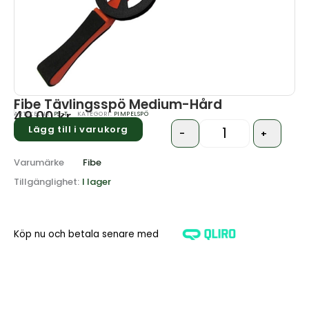
Fibe Tävlingsspö Medium-Hård
49.00
kr
ARTIKELNR:
PS-T
KATEGORI:
PIMPELSPÖ
Lägg till i varukorg
-
+
Quantity
Varumärke
Fibe
Tillgänglighet:
I lager
Köp nu och betala senare med