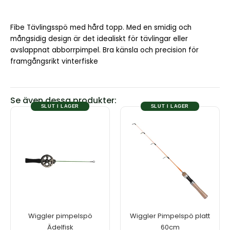
Fibe Tävlingsspö med hård topp. Med en smidig och
mångsidig design är det idealiskt för tävlingar eller
avslappnat abborrpimpel. Bra känsla och precision för
framgångsrikt vinterfiske
Se även dessa produkter:
SLUT I LAGER
SLUT I LAGER
Wiggler pimpelspö
Wiggler Pimpelspö platt
Ädelfisk
60cm