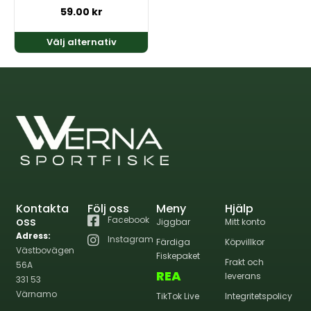
på
59.00
kr
produktsidan
Välj alternativ
Kontakta
Följ oss
Meny
Hjälp
oss
Facebook
Jiggbar
Mitt konto
Adress:
Instagram
Färdiga
Köpvillkor
Västbovägen
Fiskepaket
Frakt och
56A
REA
leverans
331 53
Värnamo
TikTok Live
Integritetspolicy