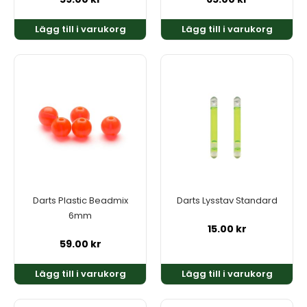
Lägg till i varukorg
Lägg till i varukorg
Darts Plastic Beadmix
Darts Lysstav Standard
6mm
15.00
kr
59.00
kr
Lägg till i varukorg
Lägg till i varukorg
Den
Den