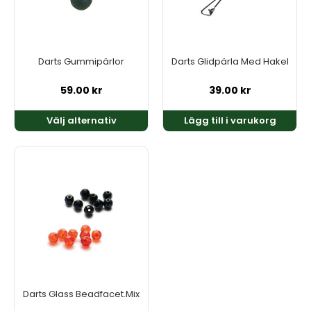
De
olika
alternativen
kan
Darts Gummipärlor
Darts Glidpärla Med Hakel
väljas
på
59.00
kr
39.00
kr
produktsidan
Välj alternativ
Lägg till i varukorg
Den
här
produkten
har
flera
varianter.
De
olika
alternativen
kan
Darts Glass Beadfacet.Mix
väljas