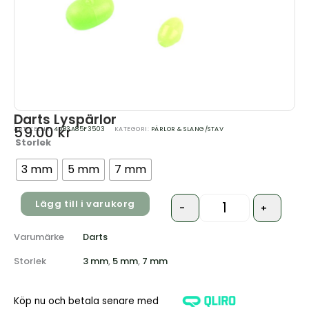
Darts Lyspärlor
59.00
kr
ARTIKELNR:
4D83A85F3503
KATEGORI:
PÄRLOR & SLANG/STAV
Storlek
Quantity
3 mm
5 mm
7 mm
Lägg till i varukorg
-
+
Varumärke
Darts
Storlek
3 mm
,
5 mm
,
7 mm
Köp nu och betala senare med