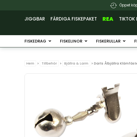
Hoppa
Öppet köp
till
innehåll
REA
JIGGBAR
FÄRDIGA FISKEPAKET
TIKTOK 
Öppna Fiskedrag
Öppna Fiskelinor
Öppna 
FISKEDRAG
FISKELINOR
FISKERULLAR
F
Hem
>
Tillbehör
>
Bjällra & Larm
> Darts Ålbjällra Klämfäst