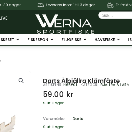
 i 30 dagar
Leverans inom 1 till 3 dagar
Fri frakt 
Sök
efter:
LIVE
Fiskerullar
Öppna Fiskeset
Öppna Fiskespön
Öppna Flugfiske
Öppna 
ISKESET
FISKESPÖN
FLUGFISKE
HAVSFISKE
I
e
Darts Ålbjällra Klämfäste
ARTIKELNR:
H65201
KATEGORI:
BJÄLLRA & LARM
59.00
kr
Slut i lager
Varumärke
Darts
Slut i lager