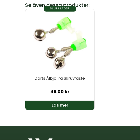
Se även dessa produkter:
SLUT I LAGER
Darts Ålbjällra Skruvfäste
45.00
kr
Läs mer