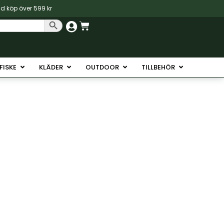
vid köp över 599 kr
Sökknapp
Varukorg
Havsfiske
Öppna Isfiske
Öppna Kläder
Öppna Outdoor
Öppna Tillb
SFISKE
KLÄDER
OUTDOOR
TILLBEHÖR