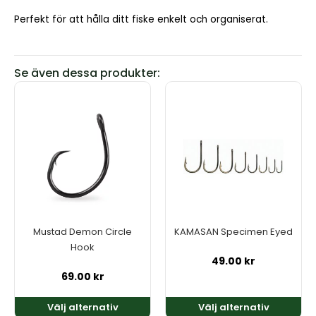
Perfekt för att hålla ditt fiske enkelt och organiserat.
Se även dessa produkter:
Den
Den
här
här
produkten
produkten
har
har
flera
flera
varianter.
varianter.
De
De
olika
olika
alternativen
alternativen
kan
kan
Mustad Demon Circle
KAMASAN Specimen Eyed
väljas
väljas
Hook
på
på
49.00
kr
produktsidan
produktsidan
69.00
kr
Välj alternativ
Välj alternativ