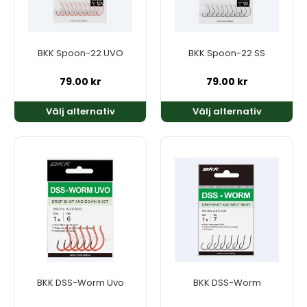
De
De
olika
olika
alternativen
alternativen
kan
kan
BKK Spoon-22 UVO
BKK Spoon-22 SS
väljas
väljas
på
på
79.00
kr
79.00
kr
produktsidan
produktsidan
Välj alternativ
Välj alternativ
Den
Den
här
här
produkten
produkten
har
har
flera
flera
varianter.
varianter.
De
De
olika
olika
alternativen
alternativen
kan
kan
BKK DSS-Worm Uvo
BKK DSS-Worm
väljas
väljas