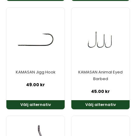
Den
Den
här
här
produkten
produkten
har
har
flera
flera
varianter.
varianter.
De
De
olika
olika
alternativen
alternativen
kan
kan
KAMASAN Jigg Hook
KAMASAN Animal Eyed
väljas
väljas
Barbed
på
på
49.00
kr
produktsidan
produktsidan
45.00
kr
Välj alternativ
Välj alternativ
Den
här
produkten