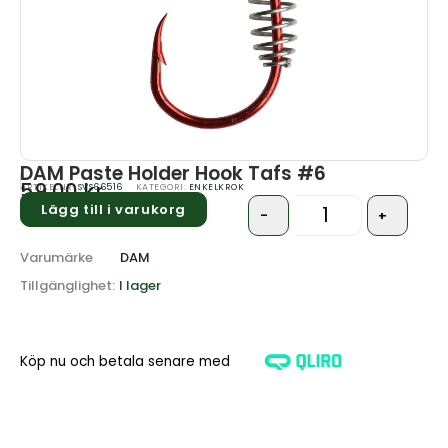
DAM Paste Holder Hook Tafs #6
59.00
kr
ARTIKELNR:
SVS66516
KATEGORI:
ENKELKROK
Lägg till i varukorg
-
+
Quantity
Varumärke
DAM
Tillgänglighet:
I lager
Köp nu och betala senare med