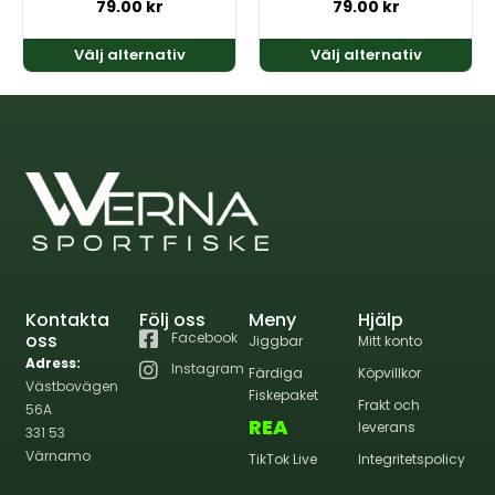
på
på
79.00
kr
79.00
kr
produktsidan
produktsidan
Välj alternativ
Välj alternativ
Kontakta
Följ oss
Meny
Hjälp
oss
Facebook
Jiggbar
Mitt konto
Adress:
Instagram
Färdiga
Köpvillkor
Västbovägen
Fiskepaket
Frakt och
56A
REA
leverans
331 53
Värnamo
TikTok Live
Integritetspolicy