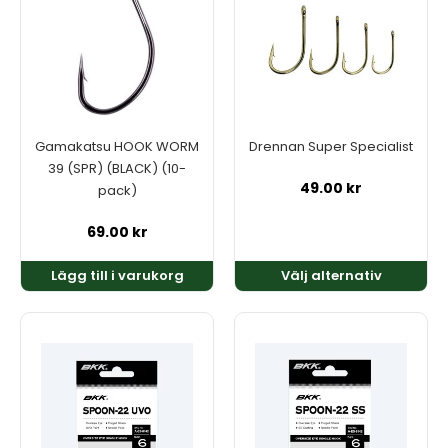
har
flera
varianter.
De
olika
alternativen
kan
Gamakatsu HOOK WORM
Drennan Super Specialist
väljas
39 (SPR) (BLACK) (10-
på
49.00
kr
pack)
produktsidan
69.00
kr
Lägg till i varukorg
Välj alternativ
Den
Den
här
här
produkten
produkten
har
har
flera
flera
varianter.
varianter.