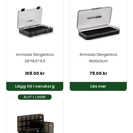
Armada Stingerbox
Armada Stingerbox
28*19,5*4,5
19x10x3cm
109.00
kr
79.00
kr
Lägg till i varukorg
Läs mer
SLUT I LAGER
Den
här
produkten
har
flera
varianter.