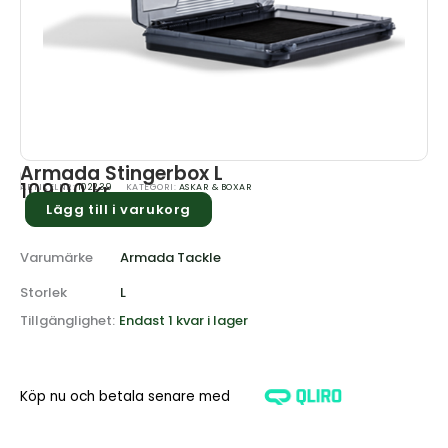
Armada Stingerbox L
109.00
kr
ARTIKELNR:
102239
KATEGORI:
ASKAR & BOXAR
Lägg till i varukorg
Varumärke
Armada Tackle
Storlek
L
Tillgänglighet:
Endast 1 kvar i lager
Köp nu och betala senare med