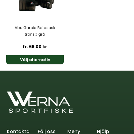
De
olika
alternativen
kan
Abu Garcia Betesask
väljas
transp grå
på
produktsidan
fr.
69.00
kr
Välj alternativ
Kontakta
Följ oss
Meny
Hjälp