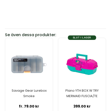
Se även dessa produkter:
SLUT I LAGER
Den
här
produkten
har
flera
varianter.
De
olika
alternativen
kan
Savage Gear Lurebox
Plano YTH BOX W TRY
väljas
Smoke
MERMAID FUSCIA/TE
på
produktsidan
fr.
79.00
kr
399.00
kr