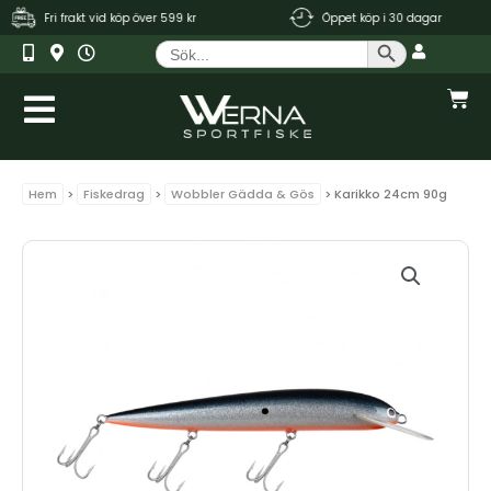
Hoppa
Fri frakt vid köp över 599 kr
Öppet köp i 30 dagar
till
Sökknapp
Sök
innehåll
efter:
Var
Hem
>
Fiskedrag
>
Wobbler Gädda & Gös
> Karikko 24cm 90g