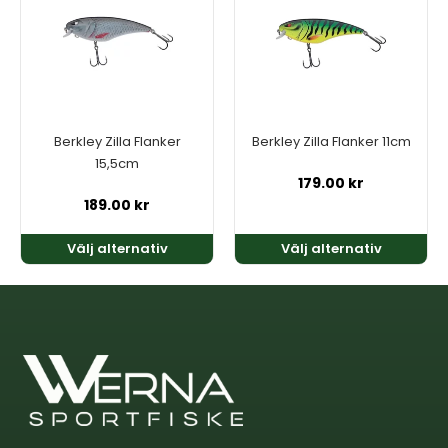
har
har
flera
flera
varianter.
varianter.
De
De
olika
olika
alternativen
alternativen
kan
kan
Berkley Zilla Flanker
Berkley Zilla Flanker 11cm
väljas
väljas
15,5cm
på
på
179.00
kr
produktsidan
produktsidan
189.00
kr
Välj alternativ
Välj alternativ