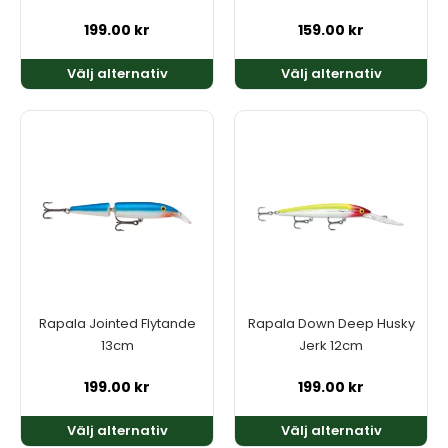
på
på
produktsidan
produktsidan
199.00
kr
159.00
kr
Välj alternativ
Välj alternativ
Den
Den
här
här
produkten
produkten
har
har
flera
flera
varianter.
varianter.
De
De
olika
olika
alternativen
alternativen
kan
kan
Rapala Jointed Flytande
Rapala Down Deep Husky
väljas
väljas
13cm
Jerk 12cm
på
på
produktsidan
produktsidan
199.00
kr
199.00
kr
Välj alternativ
Välj alternativ