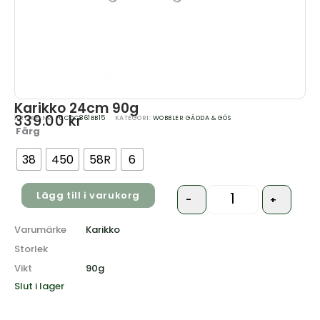
Karikko 24cm 90g
339.00
kr
ARTIKELNR:
F0CDC861BB15
KATEGORI:
WOBBLER GÄDDA & GÖS
Färg
Quantity
38
450
58R
6
Lägg till i varukorg
-
+
Varumärke
Karikko
Storlek
Vikt
90g
Slut i lager