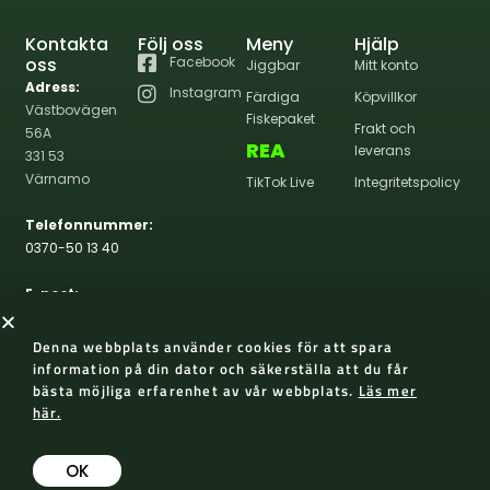
Kontakta
Följ oss
Meny
Hjälp
oss
Facebook
Jiggbar
Mitt konto
Adress:
Instagram
Färdiga
Köpvillkor
Västbovägen
Fiskepaket
Frakt och
56A
REA
leverans
331 53
Värnamo
TikTok Live
Integritetspolicy
Telefonnummer:
0370-50 13 40
E-post:
info@wernasportfiske.se
Denna webbplats använder cookies för att spara
information på din dator och säkerställa att du får
bästa möjliga erfarenhet av vår webbplats.
Läs mer
här.
2026 Werna Sportfiske
Skapad med 😀 av AP Design
OK